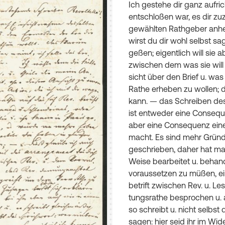
Ich
gestehe
dir
ganz
aufric
entschloßen
war
,
es
dir
zu
gewählten
Rathgeber
anh
wirst
du
dir
wohl
selbst
sa
geßen
;
eigentlich
will
sie
ab
zwischen
dem
was
sie
will
sicht
über
den
Brief
u
.
was
Rathe
erheben
zu
wollen
;
d
kann
.
—
das
Schreiben
de
ist
entweder
eine
Consequ
aber
eine
Consequenz
ein
macht
.
Es
sind
mehr
Gründ
geschrieben
,
daher
hat
ma
Weise
bearbeitet
u
.
behand
voraussetzen
zu
müßen
,
ei
betrift
zwischen
Rev
.
u
.
Les
tungsrathe
besprochen
u
.
so
schreibt
u
.
nicht
selbst
d
sagen
:
hier
seid
ihr
im
Wide