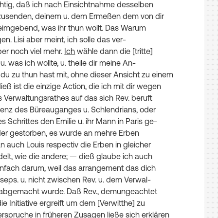
htig
,
daß
ich
nach
Einsichtnahme
desselben
zusenden
,
deinem
u
.
dem
Ermeßen
dem
von
dir
eimgebend
,
was
ihr
thun
wollt
.
Das
Warum
gen
.
Lisi
aber
meint
,
ich
solle
das
ver-
er
noch
viel
mehr.
Ich
wähle
dann
die
[tritte]
u
.
was
ich
wollte
,
u
.
theile
dir
meine
An-
du
zu
thun
hast
mit
,
ohne
dieser
Ansicht
zu
einem
ieß
ist
die
einzige
Action
,
die
ich
mit
dir
wegen
s
Verwaltungsrathes
auf
das
sich
Rev
.
beruft
enz
des
Büreauganges
u.
Schlendrians
,
oder
es
Schrittes
den
Emilie
u
.
ihr
Mann
in
Paris
ge-
er
gestorben
,
es
wurde
an
mehre
Erben
n
auch
Louis
respectiv
die
Erben
in
gleicher
elt
,
wie
die
andere
;
—
dieß
glaube
ich
auch
nfach
darum
,
weil
das
arrangement
das
dich
seps
.
u
.
nicht
zwischen
Rev
.
u
.
dem
Verwal-
abgemacht
wurde
.
Daß
Rev.
,
demungeachtet
ie
Initiative
ergreift
um
dem
[Verwitthe]
zu
rspruche
in
früheren
Zusagen
ließe
sich
erklären