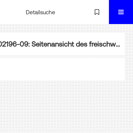
Detailsuche
EA-002196-09: Seitenansicht des freischwebenden Spannnetzes unter der Montage, Khushalgarh-Brücke