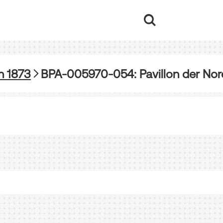
n 1873
BPA-005970-054: Pavillon der No