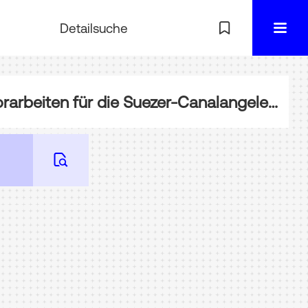
Detailsuche
NL-050-0569: Brief bzgl. der "Einzahlung der dritten Rate zur Fortsätzung der Vorarbeiten für die Suezer-Canalangelegenheit" (Konzept)