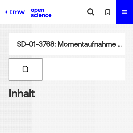
SD-01-3768: Momentaufnahme der Einweihung des Suezkanals, Kriegsschiffe in Port Said
Inhalt