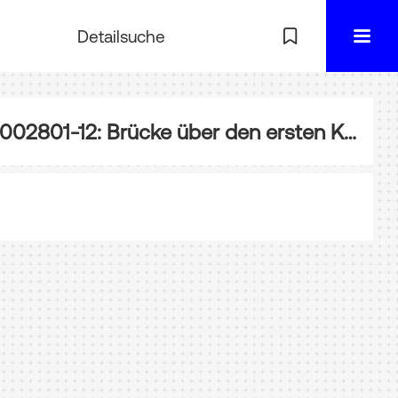
Detailsuche
EA-002801-12: Brücke über den ersten Kanal des Flusses Paraiba