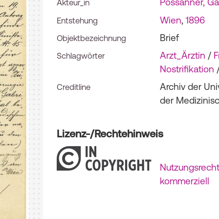
Possanner, Ga
Akteur_in
Wien
,
1896
Entstehung
Brief
Objektbezeichnung
Arzt_Ärztin
/
F
Schlagwörter
Nostrifikation
Archiv der Uni
Creditline
der Medizinis
Lizenz-/Rechtehinweis
Nutzungsrechte
kommerziell