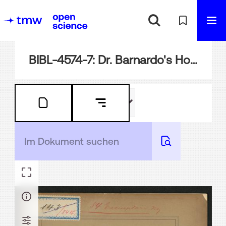
BIBL-4574-7: Dr. Barnardo's Homes : (Rettungs- und Wohlfahrts-Anstalten)