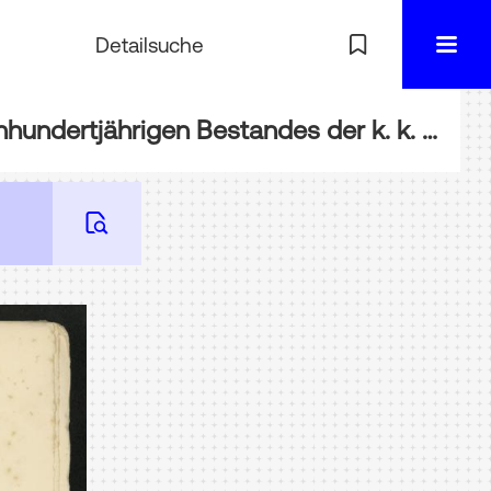
Detailsuche
BIBL-27760PP: Die k. k. Hof- und Staatsdruckerei : 1804 - 1904 ; [zur Feier des einhundertjährigen Bestandes der k. k. Hof- und Staatsdruckerei]