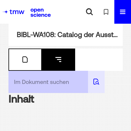
BIBL-WA108: Catalog der Ausstellungen des k.k. Ackerbau-Ministeriums der k.k. Staats-Salinen und der k.k. österr. Tabak-Regie
Inhalt