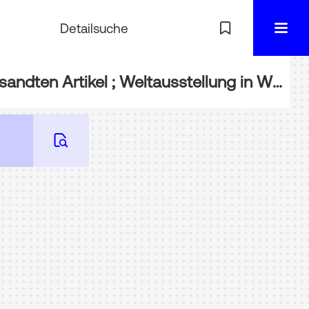
Detailsuche
BIBL-WA177_2: Finnland : kurze Notizen über das Land und Verzeichnis der eingesandten Artikel ; Weltausstellung in Wien 1873