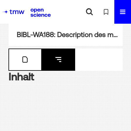
BIBL-WA188: Description des machines les plus remarquables et les plus nouvelles à l'Exposition de Vienne en 1873 : moteurs, machines outils, locomotives, appareils divers ; précédée d'une notice sur les progrès récents de la métallurgie : [Texte]
Inhalt