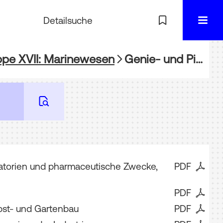
Detailsuche
ppe XVII: Marinewesen
Genie- und Pionnierwesen : (Gruppe XVI, Section 3) ; Bericht ; Militär-Unterrichtswesen : (Gruppe XVI, Section 5) ; Bericht
oratorien und pharmaceutische Zwecke,
PDF
PDF
Obst- und Gartenbau
PDF