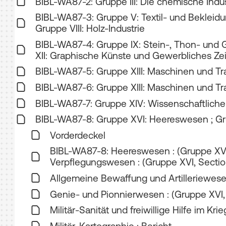
BIBL-WA87-2: Gruppe III: Die chemische Indus
BIBL-WA87-3: Gruppe V: Textil- und Bekleidung
Gruppe VIII: Holz-Industrie
BIBL-WA87-4: Gruppe IX: Stein-, Thon- und G
XII: Graphische Künste und Gewerbliches Z
BIBL-WA87-5: Gruppe XIII: Maschinen und Trans
BIBL-WA87-6: Gruppe XIII: Maschinen und Trans
BIBL-WA87-7: Gruppe XIV: Wissenschaftliche
BIBL-WA87-8: Gruppe XVI: Heereswesen ; G
Vorderdeckel
BIBL-WA87-8: Heereswesen : (Gruppe XVI) 
Verpflegungswesen : (Gruppe XVI, Section 
Allgemeine Bewaffung und Artilleriewesen 
Genie- und Pionnierwesen : (Gruppe XVI, Se
Militär-Sanität und freiwillige Hilfe im Kri
Militär-Kartographie : Bericht