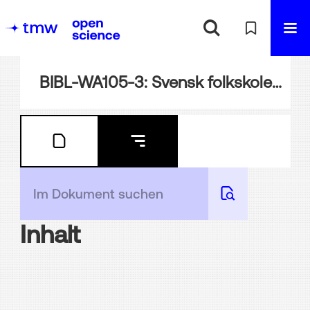
BIBL-WA105-3: Svensk folkskole-materiel / genom kongl. ecklesiastik-departmentet exponerad vid Verldsutställningen I Wien 1873 = Lehrmittel der schwedischen Volksschule durch das königl. Kultusministerium auf der Weltausstellung in Wien 1873 ausgestellt
Inhalt