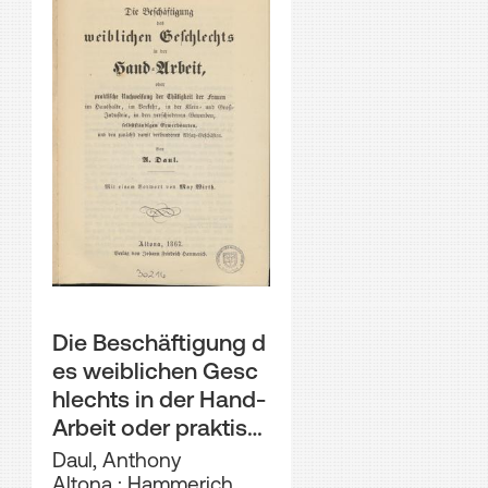
Die Beschäftigung d
es weiblichen Gesc
hlechts in der Hand-
Arbeit oder praktisc
he Nachweisung der
Daul, Anthony
Thätigkeit der Fraue
Altona : Hammerich,