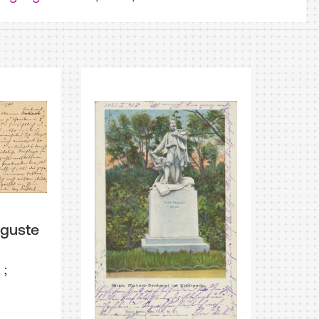
guste
e
;