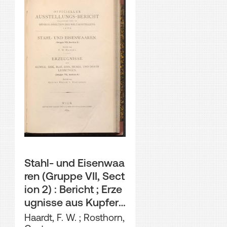
Stahl- und Eisenwaa
ren (Gruppe VII, Sect
ion 2) : Bericht ; Erze
ugnisse aus Kupfer,
Zink, Blei, Zinn, Nick
Haardt, F. W.
;
Rosthorn,