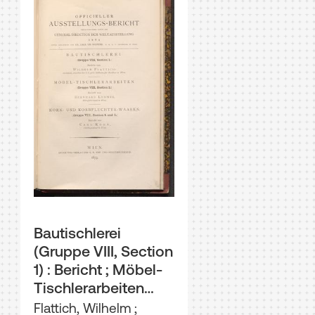
Bautischlerei
(Gruppe VIII, Section
1) : Bericht ; Möbel-
Tischlerarbeiten
(Gruppe VIII, Section
Flattich, Wilhelm
;