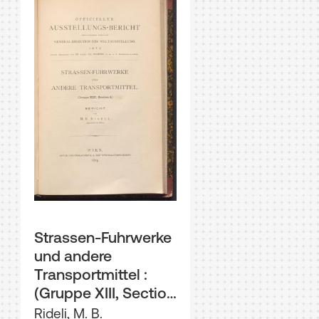
Strassen-Fuhrwerke
und andere
Transportmittel :
(Gruppe XIII, Section
5) ; Bericht
Rideli, M. B.