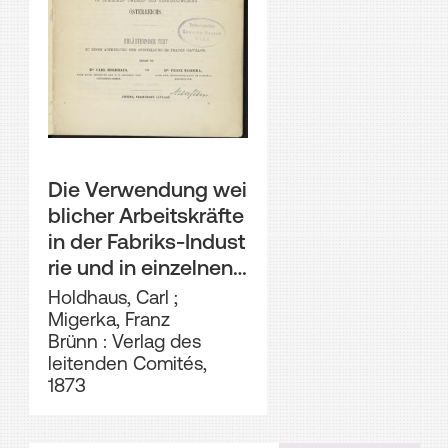
Die Verwendung wei
blicher Arbeitskräfte
in der Fabriks-Indust
rie und in einzelnen
Zweigen des Verkeh
Holdhaus, Carl
;
rswesens Österreich
Migerka, Franz
Brünn : Verlag des
s : Weltausstellung 1
leitenden Comités,
873 in Wien ; erläute
1873
rnder Text zu einer A
btheilung der Ausste