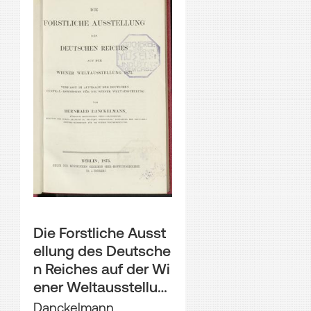
Die Forstliche Ausst
ellung des Deutsche
n Reiches auf der Wi
ener Weltausstellun
g 1873
Danckelmann,