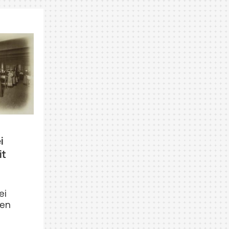
i
it
ei
ien