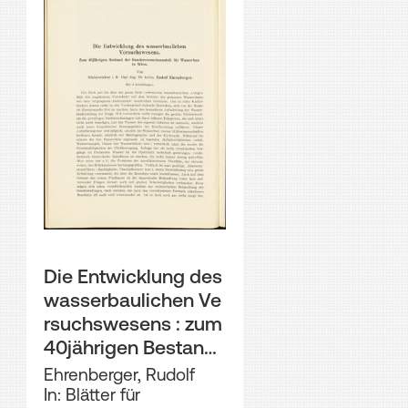
Die Entwicklung des
wasserbaulichen Ve
rsuchswesens : zum
40jährigen Bestand
der Bundesversuchs
Ehrenberger, Rudolf
anstalt für Wasserba
In: Blätter für