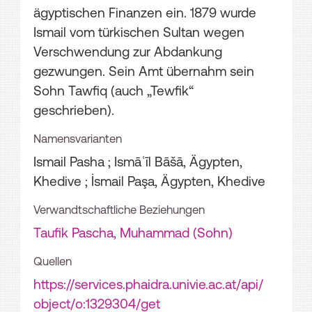
ägyptischen Finanzen ein. 1879 wurde
Ismail vom türkischen Sultan wegen
Verschwendung zur Abdankung
gezwungen. Sein Amt übernahm sein
Sohn Tawfiq (auch „Tewfik“
geschrieben).
Namensvarianten
Ismail Pasha ; Ismāʿīl Bāšā, Ägypten,
Khedive ; İsmail Paşa, Ägypten, Khedive
Verwandtschaftliche Beziehungen
Taufik Pascha, Muhammad (Sohn)
Quellen
https://services.phaidra.univie.ac.at/api/
object/o:1329304/get