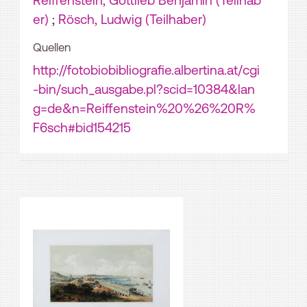
Reiffenstein, Gottlieb Benjamin (Teilhab
er)
;
Rösch, Ludwig (Teilhaber)
Quellen
http://fotobiobibliografie.albertina.at/cgi
-bin/such_ausgabe.pl?scid=10384&lan
g=de&n=Reiffenstein%20%26%20R%
F6sch#bid154215