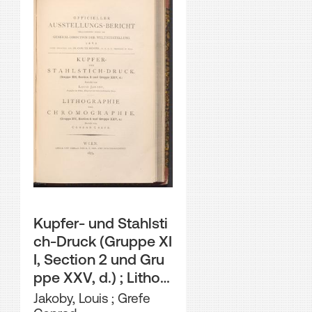
Kupfer- und Stahlsti
ch-Druck (Gruppe XI
I, Section 2 und Gru
ppe XXV, d.) ; Lithog
raphie und Chromog
Jakoby, Louis
;
Grefe