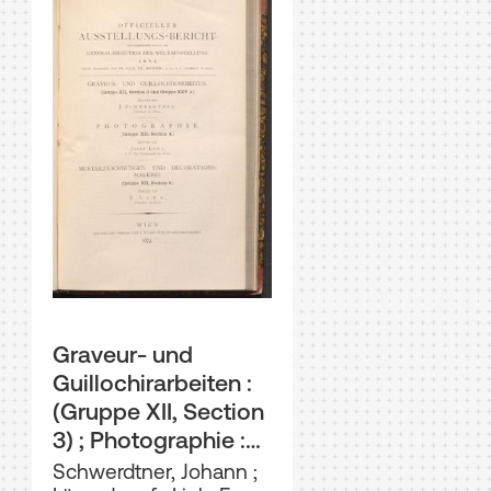
Graveur- und
Guillochirarbeiten :
(Gruppe XII, Section
3) ; Photographie :
(Gruppe XII, Section
Schwerdtner, Johann
;