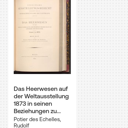
Das Heerwesen auf
der Weltausstellung
1873 in seinen
Beziehungen zu
Gewerbe und
Potier des Echelles,
Industrie : (Gruppe I
Rudolf