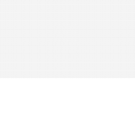
No
28
No
868
Hochlöbliches
k
.
k
.
Landes
Praesidium