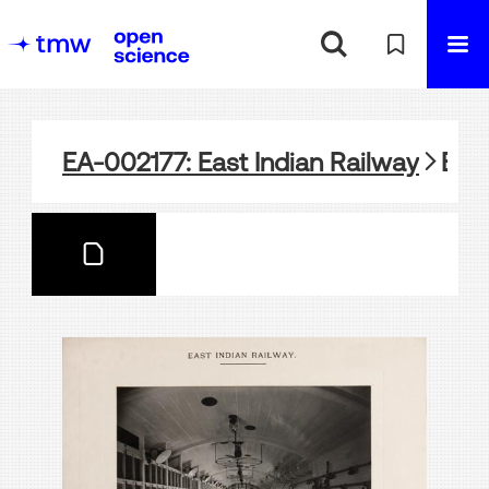
EA-002177: East Indian Railway
EA-002177-12: East Indian Railway-Innenansicht Postwagen