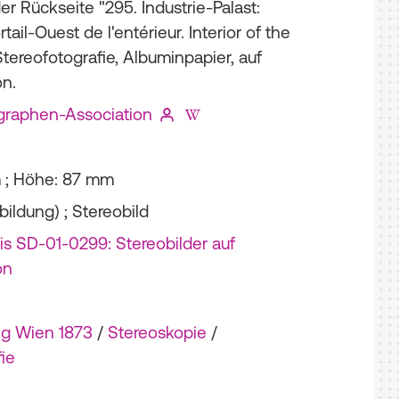
er Rückseite "295. Industrie-Palast:
tail-Ouest de l'entérieur. Interior of the
Stereofotografie, Albuminpapier, auf
on.
graphen-Association
m ; Höhe: 87 mm
bildung) ; Stereobild
s SD-01-0299: Stereobilder auf
on
ng Wien 1873
/
Stereoskopie
/
ie