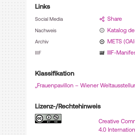
Links
Share
Social Media
Katalog d
Nachweis
METS (OA
Archiv
IIIF-Manife
IIIF
Klassifikation
„Frauenpavillon – Wiener Weltausstellu
Lizenz-/Rechtehinweis
Creative Com
4.0 Internatio