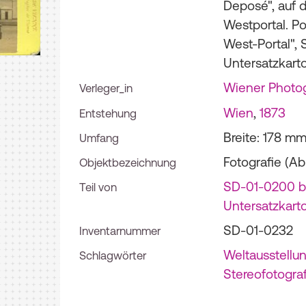
Deposé", auf d
Westportal. Por
West-Portal", 
Untersatzkart
Wiener Photo
Verleger_in
Wien
,
1873
Entstehung
Breite: 178 m
Umfang
Fotografie (Ab
Objektbezeichnung
SD-01-0200 bi
Teil von
Untersatzkart
SD-01-0232
Inventarnummer
Weltausstellu
Schlagwörter
Stereofotograf