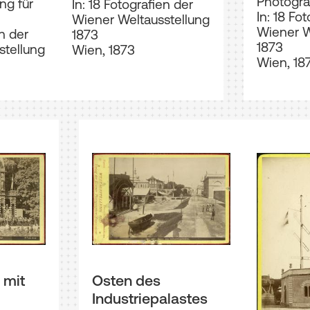
Photogra
ng für
In: 18 Fotografien der
In: 18 Fo
Wiener Weltausstellung
Wiener W
en der
1873
1873
stellung
Wien, 1873
Wien, 18
 mit
Osten des
Industriepalastes