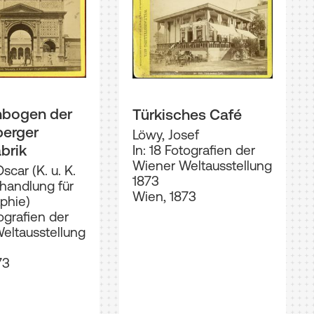
hbogen der
Türkisches Café
erger
Löwy, Josef
brik
In: 18 Fotografien der
Wiener Weltausstellung
scar (K. u. K.
1873
handlung für
Wien, 1873
phie)
tografien der
eltausstellung
73