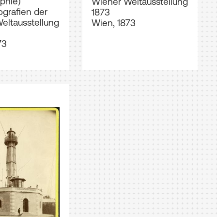
phie)
Wiener Weltausstellung
tografien der
1873
eltausstellung
Wien, 1873
73