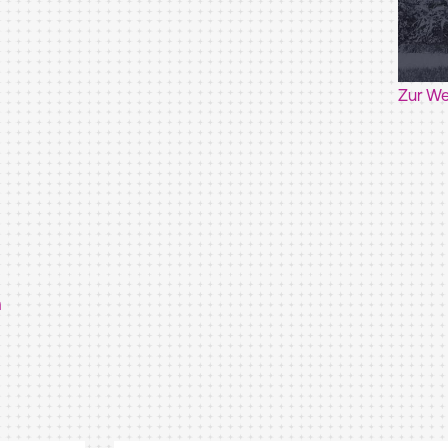
Zur We
n