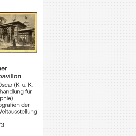
her
pavillon
scar (K. u. K.
handlung für
phie)
tografien der
eltausstellung
73