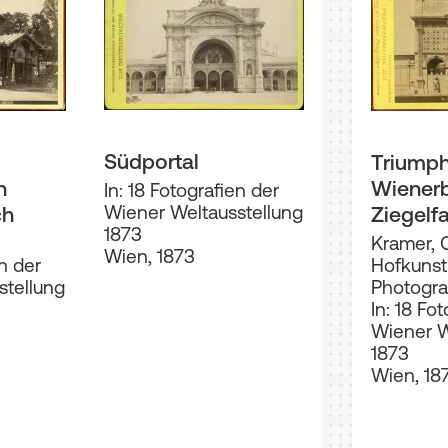
Südportal
Triump
n
Wienerb
In: 18 Fotografien der
Wiener Weltausstellung
ch
Ziegelfa
1873
Kramer, O
Wien, 1873
en der
Hofkunst
stellung
Photogra
In: 18 Fo
Wiener W
1873
Wien, 18