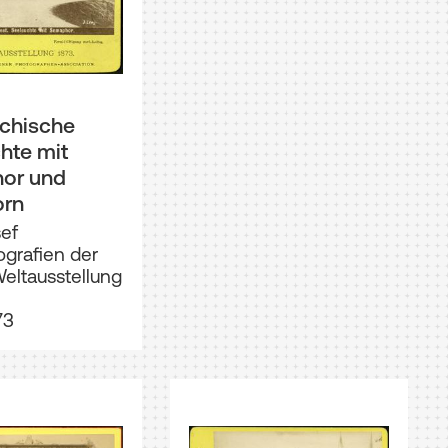
ichische
hte mit
or und
orn
sef
tografien der
eltausstellung
73