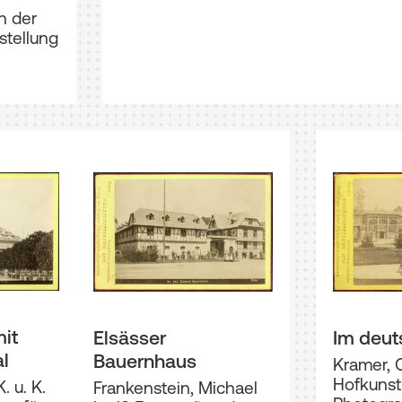
en der
stellung
it
Elsässer
Im deut
l
Bauernhaus
Kramer, O
Hofkunst
. u. K.
Frankenstein, Michael