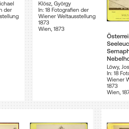
ichael
Klösz, György
en der
In: 18 Fotografien der
stellung
Wiener Weltausstellung
1873
Wien, 1873
Österre
Seeleuc
Semaph
Nebelh
Löwy, Jo
In: 18 Fo
Wiener W
1873
Wien, 18