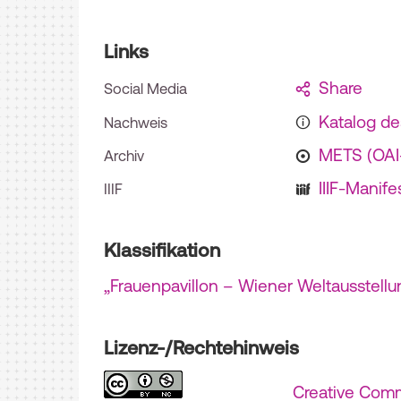
Links
Share
Social Media
Katalog d
Nachweis
METS (OA
Archiv
IIIF-Manife
IIIF
Klassifikation
„Frauenpavillon – Wiener Weltausstellu
Lizenz-/Rechtehinweis
Creative Com