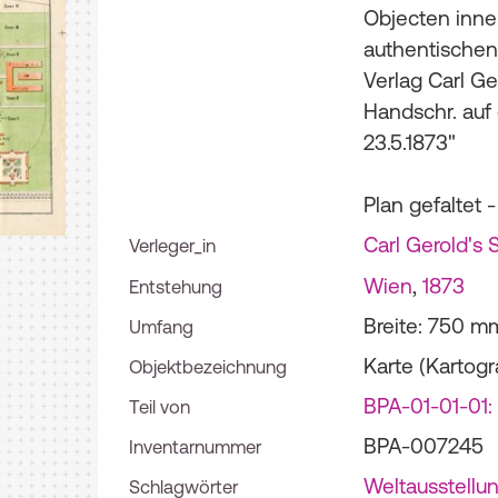
Objecten inne
authentischen
Verlag Carl Ge
Handschr. auf 
23.5.1873"
Plan gefaltet -
Carl Gerold's
Verleger_in
Wien
,
1873
Entstehung
Breite: 750 m
Umfang
Karte (Kartogr
Objektbezeichnung
BPA-01-01-01:
Teil von
BPA-007245
Inventarnummer
Weltausstellu
Schlagwörter