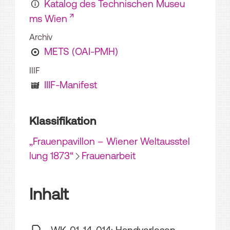
Katalog des Technischen Museu
ms Wien
Archiv
METS (OAI-PMH)
IIIF
IIIF-Manifest
Klassifikation
„Frauenpavillon – Wiener Weltausstel
lung 1873“
Frauenarbeit
Inhalt
WK-01-14-014: Handverlesen