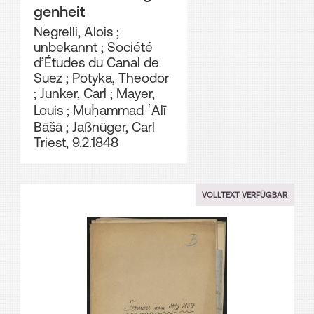
genheit
Negrelli, Alois
;
unbekannt
;
Société
d’Études du Canal de
Suez
;
Potyka, Theodor
;
Junker, Carl
;
Mayer,
Louis
;
Muḥammad ʿAlī
Bāšā
;
Jaßnüger, Carl
Triest, 9.2.1848
VOLLTEXT VERFÜGBAR