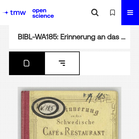
BIBL-WA185: Erinnerung an das Schwedische Café & Restaurant der Weltausstellung in Wien 1873