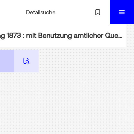
Detailsuche
BIBL-WA115: Bericht über die Betheiligung Bayerns an der Wiener Weltausstellung 1873 : mit Benutzung amtlicher Quellen