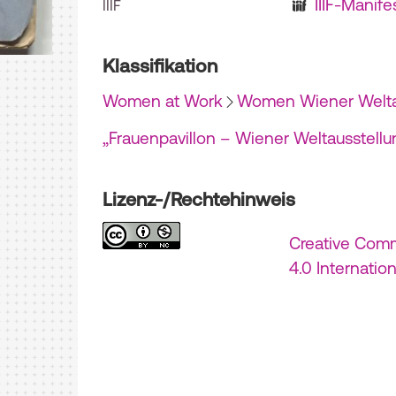
IIIF-Manife
IIIF
Klassifikation
Women at Work
Women Wiener Welta
„Frauenpavillon – Wiener Weltausstellu
Lizenz-/Rechtehinweis
Creative Com
4.0 Internatio