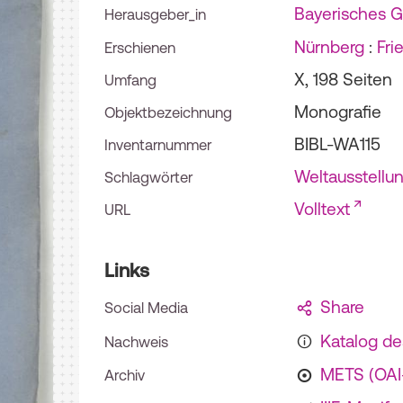
Bayerisches 
Herausgeber_in
Nürnberg
:
Fri
Erschienen
X, 198 Seiten
Umfang
Monografie
Objektbezeichnung
BIBL-WA115
Inventarnummer
Weltausstellu
Schlagwörter
Volltext
URL
Links
Share
Social Media
Katalog d
Nachweis
METS (OA
Archiv