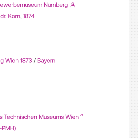
Gewerbemuseum Nürnberg
edr. Korn
,
1874
ng Wien 1873
/
Bayern
es Technischen Museums Wien
I-PMH)