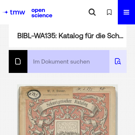
BIBL-WA135: Katalog für die Schweizerische Abtheilung der Wiener Welt-Ausstellung 1873