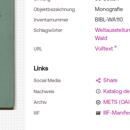
Monografie
Objektbezeichnung
BIBL-WA110
Inventarnummer
Weltausstellu
Schlagwörter
Wald
Volltext
URL
Links
Share
Social Media
Katalog d
Nachweis
METS (OA
Archiv
IIIF-Manife
IIIF