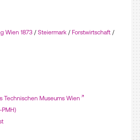
ng Wien 1873
/
Steiermark
/
Forstwirtschaft
/
es Technischen Museums Wien
I-PMH)
st