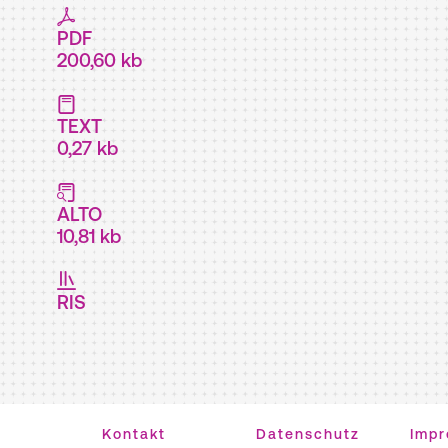
PDF
200,60 kb
TEXT
0,27 kb
ALTO
10,81 kb
RIS
Kontakt
Datenschutz
Imp