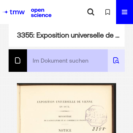
3355: Exposition universelle de Vienne en 1873, Ministere de l'agriculture et du commerce de France ; Notice sur les objets exposes par la direction de l'agriculture