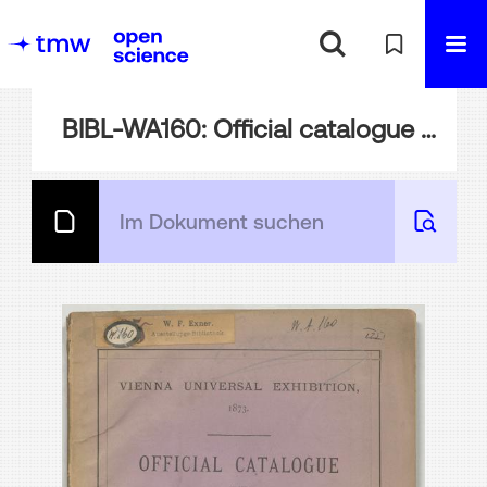
BIBL-WA160: Official catalogue of the American Department ; Vienna Universal Exhibition 1873