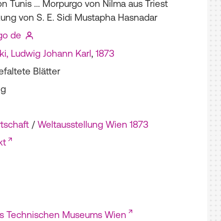
 Tunis ... Morpurgo von Nilma aus Triest
rkung von S. E. Sidi Mustapha Hasnadar
go de
i, Ludwig Johann Karl
,
1873
efaltete Blätter
ng
tschaft
/
Weltausstellung Wien 1873
kt
es Technischen Museums Wien