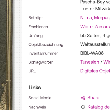
Pascha-Bey von
...unter Mitwi
Nilma, Morpur
Beteiligt
Wien
:
Zamarsk
Erschienen
55 Seiten, 4 g
Umfang
Weltausstellu
Objektbezeichnung
BIBL-WA86
Inventarnummer
Tunesien
/
Wir
Schlagwörter
Digitales Obje
URL
Links
Share
Social Media
Katalog d
Nachweis