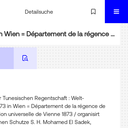
Detailsuche
BIBL-WA86: Abtheilung der Tunesischen Regentschaft : Welt-Ausstellung 1873 in Wien = Département de la régence de Tunis : Exposition universelle de Vienne 1873
r Tunesischen Regentschaft : Welt-
873 in Wien = Département de la régence de
tion universelle de Vienne 1873
/ organisirt
hen Schutze S. H. Mohamed El Sadek,