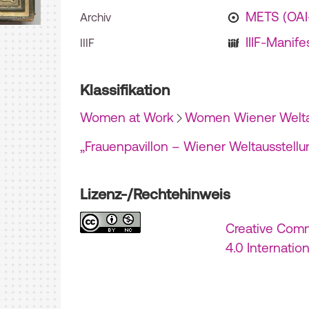
METS (OA
Archiv
IIIF-Manife
IIIF
Klassifikation
Women at Work
Women Wiener Welta
„Frauenpavillon – Wiener Weltausstellu
Lizenz-/Rechtehinweis
Creative Com
4.0 Internatio