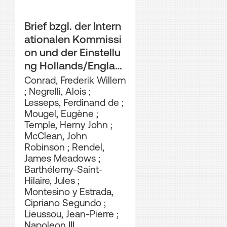
Brief bzgl. der Intern
ationalen Kommissi
on und der Einstellu
ng Hollands/Englan
ds
Conrad, Frederik Willem
;
Negrelli, Alois
;
Lesseps, Ferdinand de
;
Mougel, Eugène
;
Temple, Herny John
;
McClean, John
Robinson
;
Rendel,
James Meadows
;
Barthélemy-Saint-
Hilaire, Jules
;
Montesino y Estrada,
Cipriano Segundo
;
Lieussou, Jean-Pierre
;
Napoleon III.,