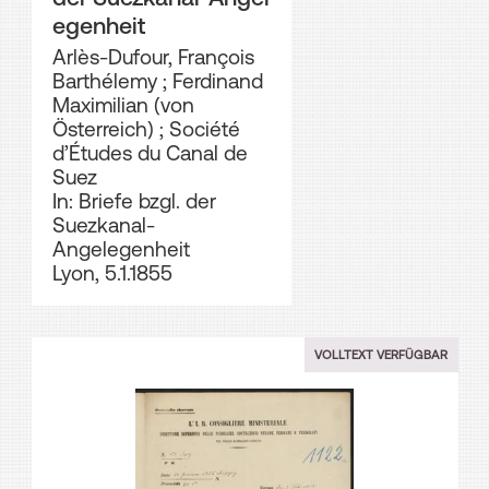
egenheit
Arlès-Dufour, François
Barthélemy
;
Ferdinand
Maximilian (von
Österreich)
;
Société
d’Études du Canal de
Suez
In: Briefe bzgl. der
Suezkanal-
Angelegenheit
Lyon, 5.1.1855
VOLLTEXT VERFÜGBAR