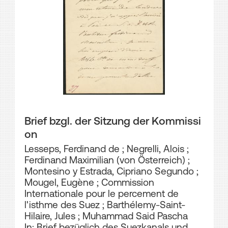
Brief bzgl. der Sitzung der Kommissi
on
Lesseps, Ferdinand de
;
Negrelli, Alois
;
Ferdinand Maximilian (von Österreich)
;
Montesino y Estrada, Cipriano Segundo
;
Mougel, Eugène
;
Commission
Internationale pour le percement de
l'isthme des Suez
;
Barthélemy-Saint-
Hilaire, Jules
;
Muhammad Said Pascha
In: Brief bezüglich des Suezkanals und