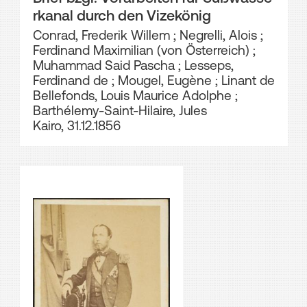
rkanal durch den Vizekönig
Conrad, Frederik Willem
;
Negrelli, Alois
;
Ferdinand Maximilian (von Österreich)
;
Muhammad Said Pascha
;
Lesseps,
Ferdinand de
;
Mougel, Eugène
;
Linant de
Bellefonds, Louis Maurice Adolphe
;
Barthélemy-Saint-Hilaire, Jules
Kairo, 31.12.1856