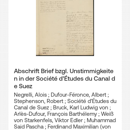
Abschrift Brief bzgl. Unstimmigkeite
n in der Société d’Études du Canal d
e Suez
Negrelli, Alois
;
Dufour-Féronce, Albert
;
Stephenson, Robert
;
Société d’Études du
Canal de Suez
;
Bruck, Karl Ludwig von
;
Arlès-Dufour, François Barthélemy
;
Weiß
von Starkenfels, Viktor Edler
;
Muhammad
Said Pascha
;
Ferdinand Maximilian (von