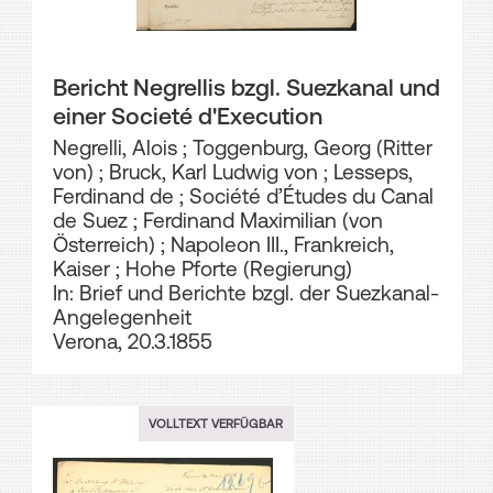
Bericht Negrellis bzgl. Suezkanal und
einer Societé d'Execution
Negrelli, Alois
;
Toggenburg, Georg (Ritter
von)
;
Bruck, Karl Ludwig von
;
Lesseps,
Ferdinand de
;
Société d’Études du Canal
de Suez
;
Ferdinand Maximilian (von
Österreich)
;
Napoleon III., Frankreich,
Kaiser
;
Hohe Pforte (Regierung)
In: Brief und Berichte bzgl. der Suezkanal-
Angelegenheit
Verona, 20.3.1855
VOLLTEXT VERFÜGBAR