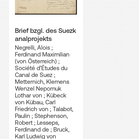
Brief bzgl. des Suezk
analprojekts
Negrelli, Alois
;
Ferdinand Maximilian
(von Österreich)
;
Société d’Études du
Canal de Suez
;
Metternich, Klemens
Wenzel Nepomuk
Lothar von
;
Kübeck
von Kübau, Carl
Friedrich von
;
Talabot,
Paulin
;
Stephenson,
Robert
;
Lesseps,
Ferdinand de
;
Bruck,
Karl Ludwig von