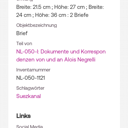
Breite: 21.5 cm ; Höhe: 27 cm ; Breite:
24 cm ; Höhe: 36 cm
: 2 Briefe
Objektbezeichnung
Brief
Teil von
NL-050-I: Dokumente und Korrespon
denzen von und an Alois Negrelli
Inventarnummer
NL-050-1121
Schlagwörter
Suezkanal
Links
Social Media