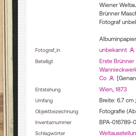
Wiener Weltaus
Brünner Masch
Fotograf unbe
Albuminpapier 
unbekannt
Fotograf_in
Erste Brünner
Beteiligt
Wannieckwerk 
Co
[Genan
Wien
,
1873
Entstehung
Breite: 6.7 cm
Umfang
Fotografie (Ab
Objektbezeichnung
BPA-016789-
Inventarnummer
Weltausstellu
Schlagwörter