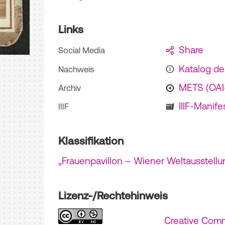
Links
Share
Social Media
Katalog d
Nachweis
METS (OA
Archiv
IIIF-Manife
IIIF
Klassifikation
„Frauenpavillon – Wiener Weltausstellu
Lizenz-/Rechtehinweis
Creative Com