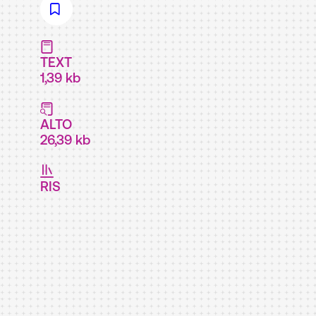
TEXT
1,39 kb
ALTO
26,39 kb
RIS