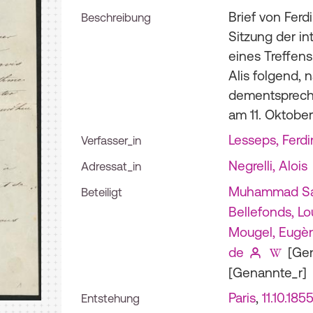
Brief von Ferd
Beschreibung
Sitzung der in
eines Treffen
Alis folgend, 
dementsprech
am 11. Oktober 
Lesseps, Ferd
Verfasser_in
Negrelli, Alois
Adressat_in
Muhammad Sa
Beteiligt
Bellefonds, L
Mougel, Eugè
de
[Gen
[Genannte_r]
Paris
,
11.10.185
Entstehung