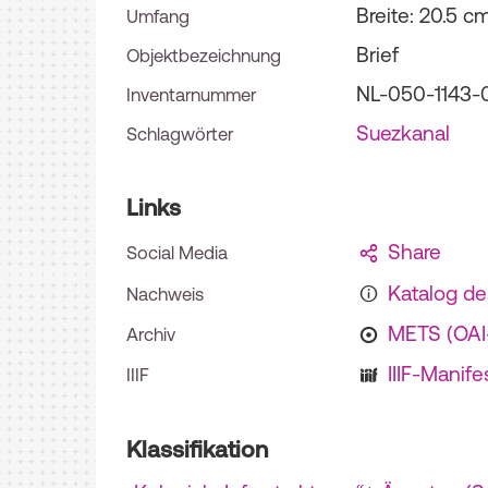
Breite: 20.5 c
Umfang
Brief
Objektbezeichnung
NL-050-1143-
Inventarnummer
Suezkanal
Schlagwörter
Links
Share
Social Media
Katalog d
Nachweis
METS (OA
Archiv
IIIF-Manife
IIIF
Klassifikation