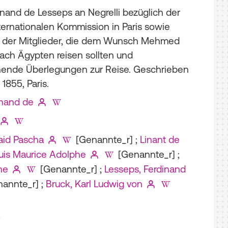
inand de Lesseps an Negrelli bezüglich der
ternationalen Kommission in Paris sowie
s der Mitglieder, die dem Wunsch Mehmed
nach Ägypten reisen sollten und
ende Überlegungen zur Reise. Geschrieben
1855, Paris.
inand de
id Pascha
[Genannte_r]
;
Linant de
ouis Maurice Adolphe
[Genannte_r]
;
ne
[Genannte_r]
;
Lesseps, Ferdinand
annte_r]
;
Bruck, Karl Ludwig von
5