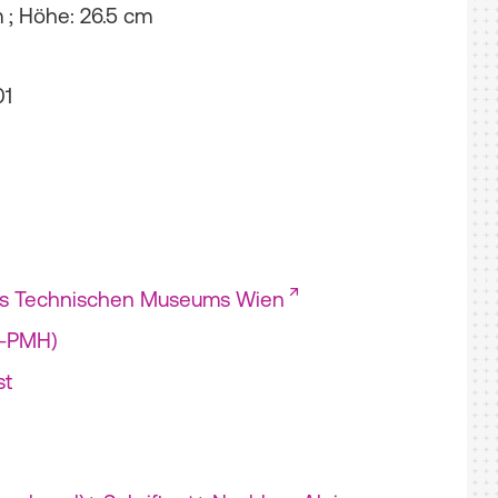
m ; Höhe: 26.5 cm
01
es Technischen Museums Wien
I-PMH)
st