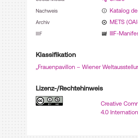
Katalog d
Nachweis
METS (OA
Archiv
IIIF-Manife
IIIF
Klassifikation
„Frauenpavillon – Wiener Weltausstellu
Lizenz-/Rechtehinweis
Creative Com
4.0 Internatio