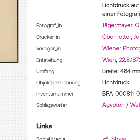
Lichtdruck auf
einer Fotograf
Jägermayer, G
Fotograf_in
Obernetter, Je
Drucker_in
Wiener Photo
Verleger_in
Wien
,
22.8.187
Entstehung
Breite: 464 m
Umfang
Lichtdruck
Objektbezeichnung
BPA-000811-
Inventarnummer
Ägypten
/
Wel
Schlagwörter
Links
Share
Social Media