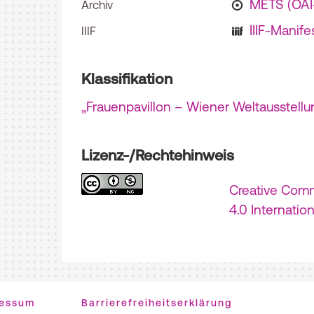
METS (OA
Archiv
IIIF-Manife
IIIF
Klassifikation
„Frauenpavillon – Wiener Weltausstellu
Lizenz-/Rechtehinweis
Creative Com
4.0 Internatio
ressum
Barrierefreiheitserklärung