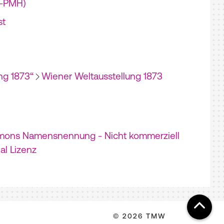
I-PMH)
st
ng 1873“
Wiener Weltausstellung 1873
mons Namensnennung - Nicht kommerziell
nal Lizenz
© 2026 TMW