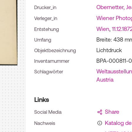
Obernetter, Je
Drucker_in
Wiener Photo
Verleger_in
Wien
,
11.12.187
Entstehung
Breite: 438 m
Umfang
Lichtdruck
Objektbezeichnung
BPA-000811-0
Inventarnummer
Weltausstellu
Schlagwörter
Austria
Links
Share
Social Media
Katalog d
Nachweis