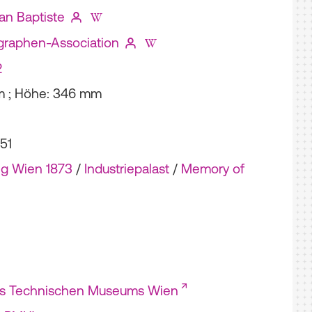
an Baptiste
graphen-Association
2
m ; Höhe: 346 mm
51
ng Wien 1873
/
Industriepalast
/
Memory of
es Technischen Museums Wien