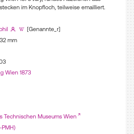
tecken im Knopfloch, teilweise emailliert.
hil
[Genannte_r]
 32 mm
03
ng Wien 1873
es Technischen Museums Wien
I-PMH)