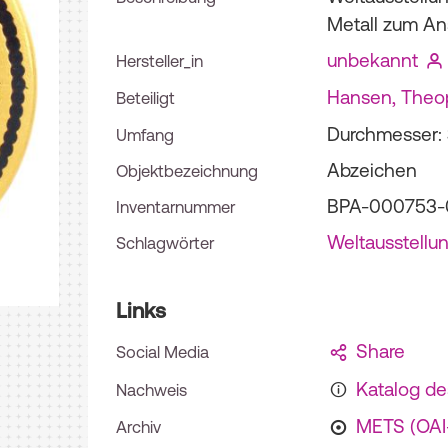
Metall zum Ans
unbekannt
Hersteller_in
Hansen, Theop
Beteiligt
Durchmesser:
Umfang
Abzeichen
Objektbezeichnung
BPA-000753-
Inventarnummer
Weltausstellu
Schlagwörter
Links
Share
Social Media
Katalog d
Nachweis
METS (OA
Archiv